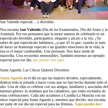
San Valentín especial… y divertido.
Nos encanta
San Valentín
(Día de los Enamorados, Día del Amor y la
Amistad). Por eso pensamos que la mejor manera de celebrarlo es un
espectáculo divertido, participativo, elegante y pícaro a la vez. ¿Ya
sabes de qué espectáculo hablamos, ¿a que sí? es que, cuando se trata
de hacer un homenaje especial a las grandes emociones de la vida, la
risa es el mejor combustible. Une personas. Nos hace sentir de
maravilla. Crea recuerdos memorables. También tenemos un ejemplo
especial para ese día,
que puedes leer aquí.
Santa Agueda. Las Chicas Quieren Divertirse
Santa Agueda
es el día en que las mujeres deciden, especialmente,
dedicar toda la jornada a hacer cosas que no han hecho durante todo el
año. Una de ellas es celebrar con sus amigas, familiares y asociadas del
mismos género. lo sentimos por los caballeros, que están excluidos de
estas celebraciones. Cada año acudimos a Castilla-La Mancha con un
show especial para Santa Agueda y, tenemos que decirlo, nos encanta
ser parte de ese día tan especial para las féminas.
Aquí puedes leer