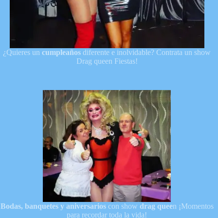
¿Quieres un
cumpleaños
diferente e inolvidable? Contrata un show
Drag queen Fiestas!
Bodas, banquetes y aniversarios
con show
drag quee
n ¡Momentos
para recordar toda la vida!