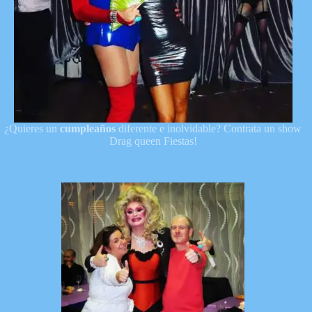
¿Quieres un
cumpleaños
diferente e inolvidable? Contrata un show
Drag queen Fiestas!