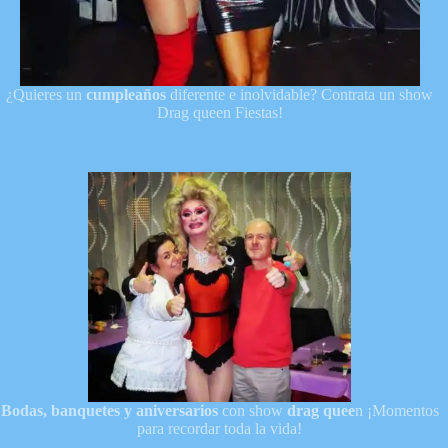
¿Quieres un
cumpleaños
diferente e inolvidable? Contrata un show
Drag queen Fiestas!
Bodas, banquetes y aniversarios
con show
drag quee
n ¡Momentos
para recordar toda la vida!