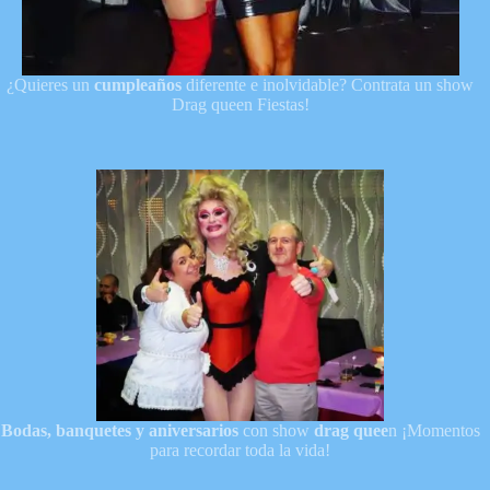
¿Quieres un
cumpleaños
diferente e inolvidable? Contrata un show
Drag queen Fiestas!
Bodas, banquetes y aniversarios
con show
drag quee
n ¡Momentos
para recordar toda la vida!