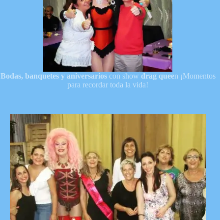
Bodas, banquetes y aniversarios
con show
drag quee
n ¡Momentos
para recordar toda la vida!