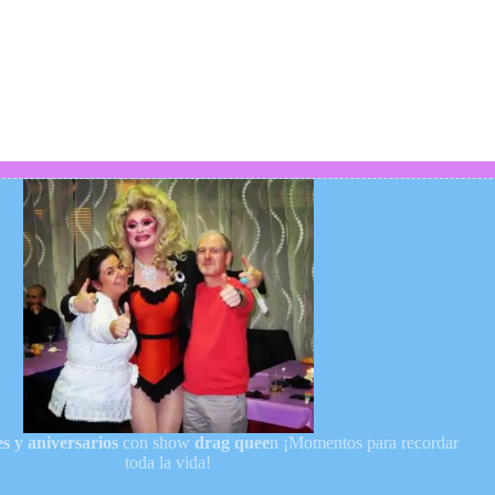
s y aniversarios
con show
drag quee
n ¡Momentos para recordar
toda la vida!