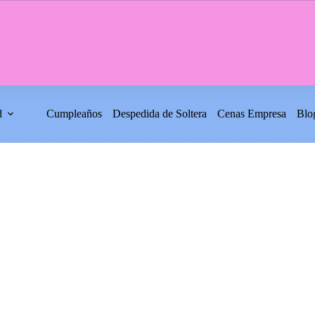
d
Cumpleaños
Despedida de Soltera
Cenas Empresa
Blo