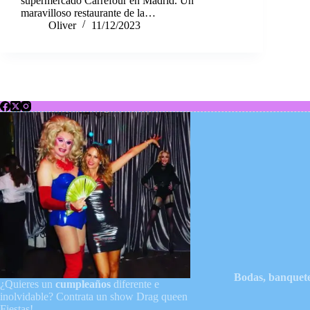
supermercado Carrefour en Madrid. Un
maravilloso restaurante de la…
Oliver
11/12/2023
Bodas, banquete
¿Quieres un
cumpleaños
diferente e
inolvidable? Contrata un show Drag queen
Fiestas!