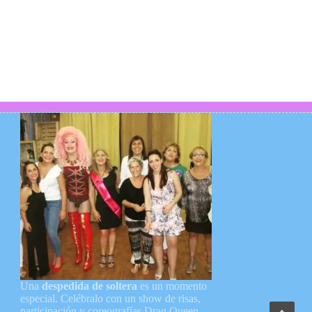
Una
despedida de soltera
es un momento
especial. Celébralo con un show de risas,
participación y coreografías Drag Queen