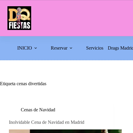
Saltar
al
contenido
INICIO
Reservar
Servicios
Drags Madri
Etiqueta
cenas divertidas
Cenas de Navidad
Inolvidable Cena de Navidad en Madrid