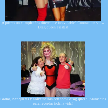
¿Quieres un
cumpleaños
diferente e inolvidable? Contrata un show
Drag queen Fiestas!
Bodas, banquetes y aniversarios
con show
drag quee
n ¡Momentos
para recordar toda la vida!