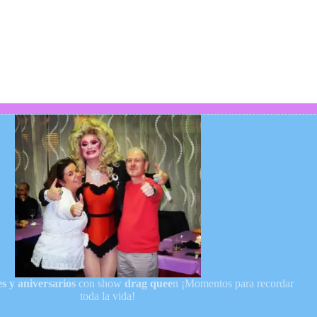
s y aniversarios
con show
drag quee
n ¡Momentos para recordar
toda la vida!