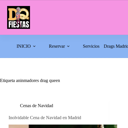
Saltar
al
contenido
INICIO
Reservar
Servicios
Drags Madri
Etiqueta
aninmadores drag queen
Cenas de Navidad
Inolvidable Cena de Navidad en Madrid