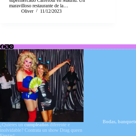
supermercado Carrefour en Madrid. Un
maravilloso restaurante de la…
Oliver
11/12/2023
Bodas, banquete
¿Quieres un
cumpleaños
diferente e
inolvidable? Contrata un show Drag queen
Fiestas!