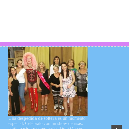
Una
despedida de soltera
es un momento
especial. Celébralo con un show de risas,
participación y coreografías Drag Queen