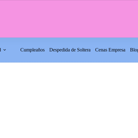
d
Cumpleaños
Despedida de Soltera
Cenas Empresa
Blo