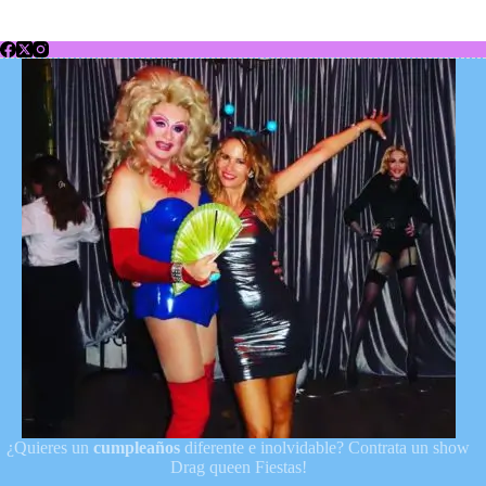
¿Quieres un
cumpleaños
diferente e inolvidable? Contrata un show
Drag queen Fiestas!