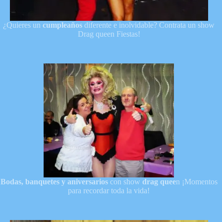
¿Quieres un
cumpleaños
diferente e inolvidable? Contrata un show
Drag queen Fiestas!
Bodas, banquetes y aniversarios
con show
drag quee
n ¡Momentos
para recordar toda la vida!